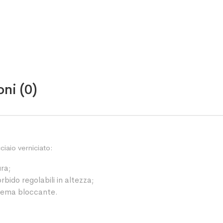
ni (0)
iaio verniciato:
ura;
rbido regolabili in altezza;
istema bloccante.