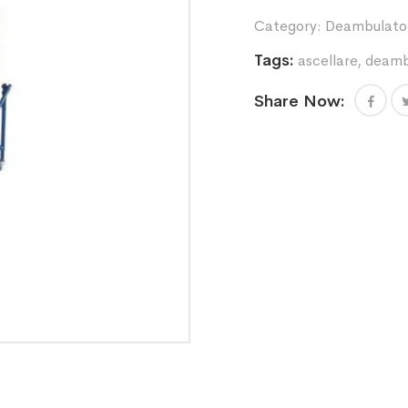
Category:
Deambulatori
Tags:
ascellare
,
deamb
Share Now: