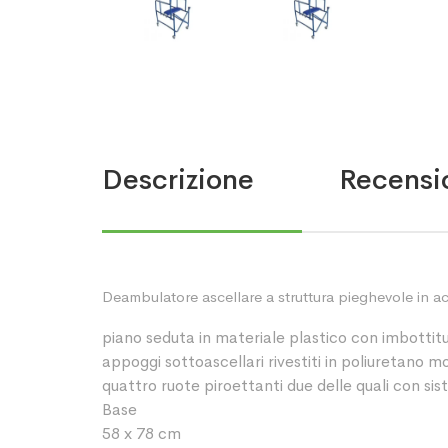
Descrizione
Recensio
Deambulatore ascellare a struttura pieghevole in acc
piano seduta in materiale plastico con imbottit
appoggi sottoascellari rivestiti in poliuretano mo
quattro ruote piroettanti due delle quali con s
Base
58 x 78 cm