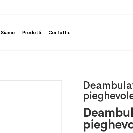
 Siamo
Prodotti
Contattici
Deambulat
pieghevol
Deambula
pieghevo