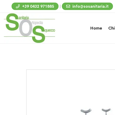
|
+39 0432 971885
info@sosanitaria.it
Home
Chi