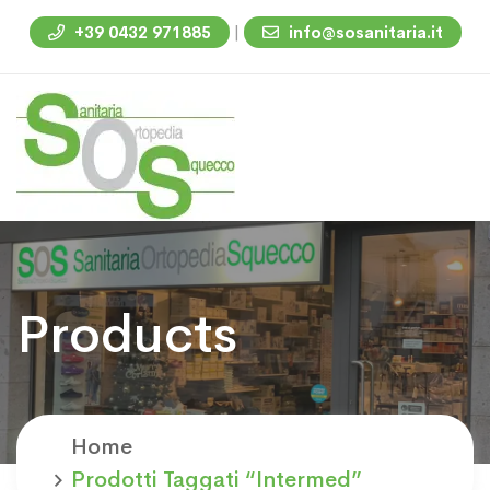
|
+39 0432 971885
info@sosanitaria.it
Products
Home
Prodotti Taggati “intermed”