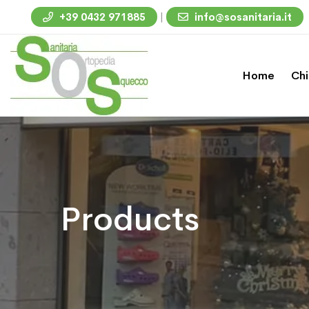
|
+39 0432 971885
info@sosanitaria.it
Home
Chi
Products