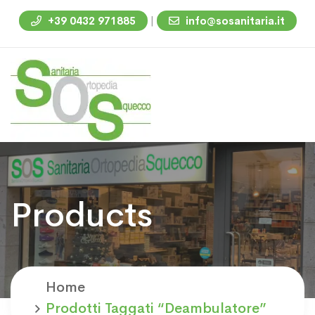
|
+39 0432 971885
info@sosanitaria.it
Products
Home
Prodotti Taggati “deambulatore”