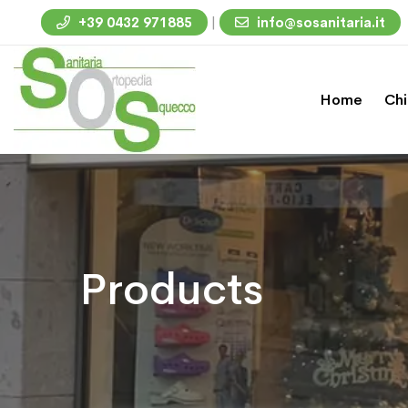
|
+39 0432 971885
info@sosanitaria.it
Home
Chi
Products