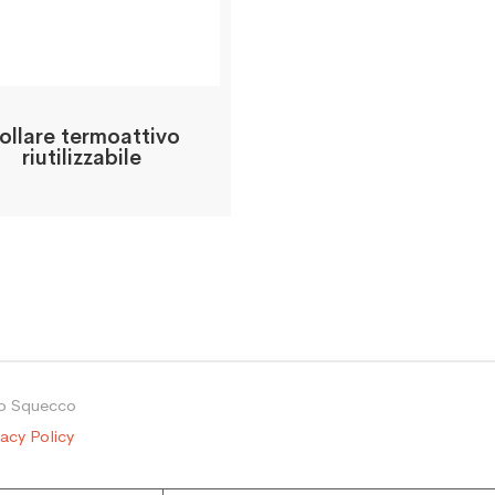
ollare termoattivo
riutilizzabile
io Squecco
vacy Policy