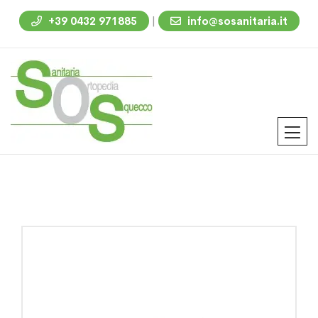
|
+39 0432 971885
info@sosanitaria.it