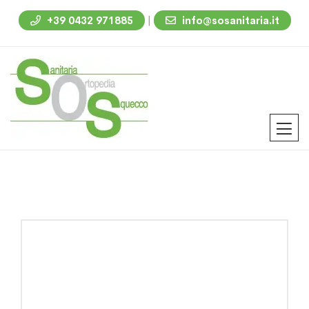
|
+39 0432 971885
info@sosanitaria.it