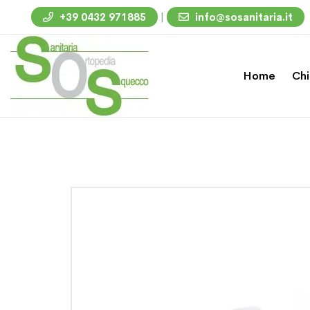
|
+39 0432 971885
info@sosanitaria.it
Home
Chi