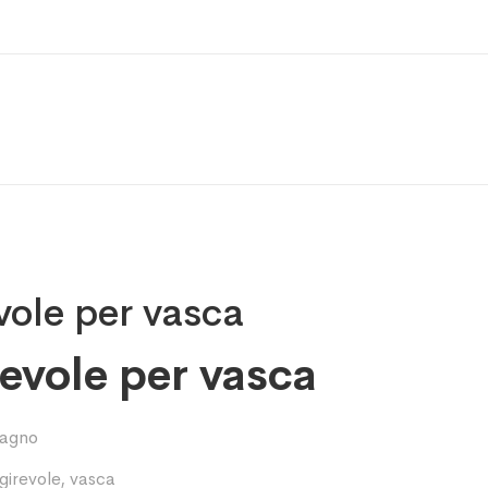
vole per vasca
revole per vasca
 bagno
 girevole
,
vasca