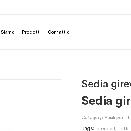
 Siamo
Prodotti
Contattici
Sedia gire
Sedia gi
Category:
Ausili per il
Tags:
intermed
,
sedile