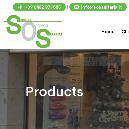
|
+39 0432 971885
info@sosanitaria.it
Home
Chi
Products