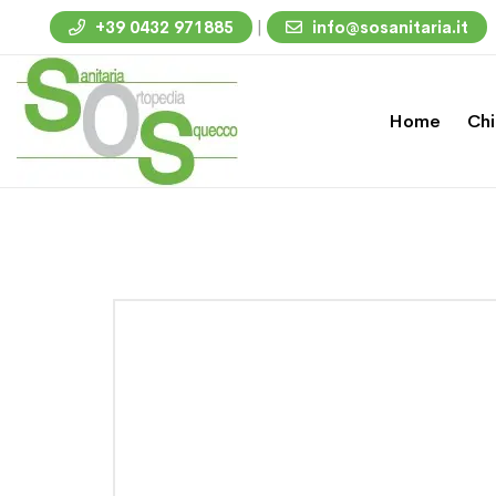
|
+39 0432 971885
info@sosanitaria.it
Home
Chi