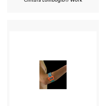
Cintura Lombogib® Work