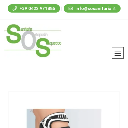
|
+39 0432 971885
info@sosanitaria.it