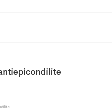
antiepicondilite
e
dilite