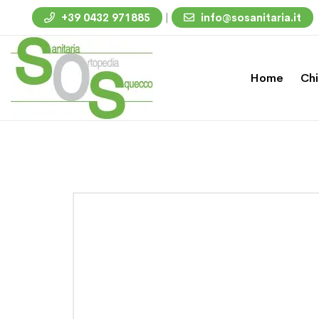
|
+39 0432 971885
info@sosanitaria.it
Home
Chi