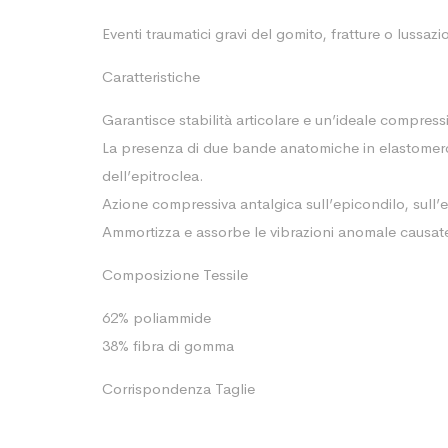
Eventi traumatici gravi del gomito, fratture o lussa
Caratteristiche
Garantisce stabilità articolare e un’ideale compres
La presenza di due bande anatomiche in elastomero 
dell’epitroclea.
Azione compressiva antalgica sull’epicondilo, sull’ep
Ammortizza e assorbe le vibrazioni anomale causate da
Composizione Tessile
62% poliammide
38% fibra di gomma
Corrispondenza Taglie