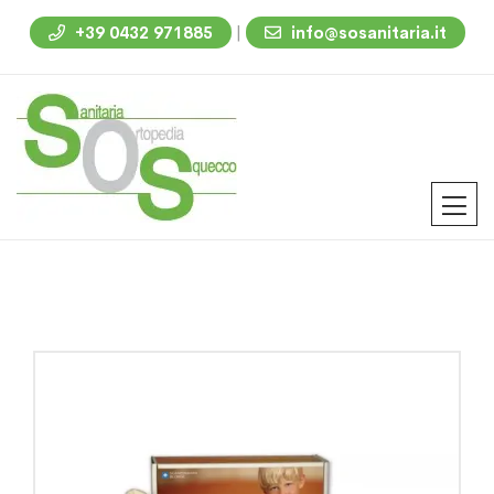
|
+39 0432 971885
info@sosanitaria.it