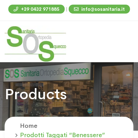
|
+39 0432 971885
info@sosanitaria.it
Products
Home
Prodotti Taggati “benessere”