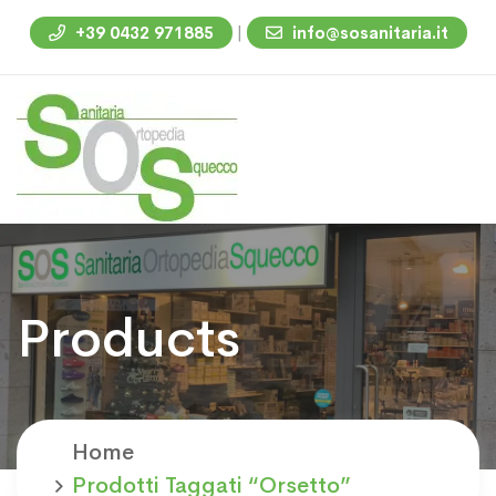
|
+39 0432 971885
info@sosanitaria.it
Products
Home
Prodotti Taggati “orsetto”