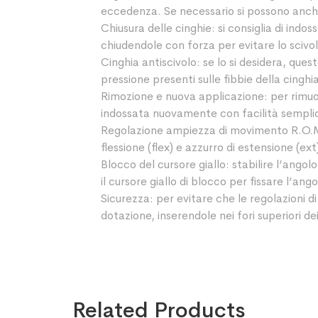
eccedenza. Se necessario si possono anche 
Chiusura delle cinghie: si consiglia di indos
chiudendole con forza per evitare lo scivol
Cinghia antiscivolo: se lo si desidera, ques
pressione presenti sulle fibbie della cinghi
Rimozione e nuova applicazione: per rimuov
indossata nuovamente con facilità semplic
Regolazione ampiezza di movimento R.O.M.
flessione (flex) e azzurro di estensione (ex
Blocco del cursore giallo: stabilire l’angol
il cursore giallo di blocco per fissare l’ang
Sicurezza: per evitare che le regolazioni d
dotazione, inserendole nei fori superiori de
Related Products