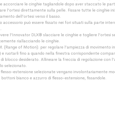
accorciare le cinghie tagliandole dopo aver staccato le parti 
sare l’ortesi direttamente sulla pelle. Fissare tutte le cinghie in
amento dell’ortesi verso il basso.
to accessorio può essere fissato nei fori situati sulla parte int
a.
ere l’Innovator DLX® slacciare le cinghie e togliere l’ortesi s
emente riallacciando le cinghie.
 (Range of Motion): per regolare l’ampiezza di movimento in 
t) e ruotarli fino a quando nella finestra corrispondente compari
o di blocco desiderato. Allineare la freccia di regolazione con 
olo selezionato.
i flesso-estensione selezionate vengano involontariamente modif
i bottoni bianco e azzurro di flesso-estensione, fissandole.