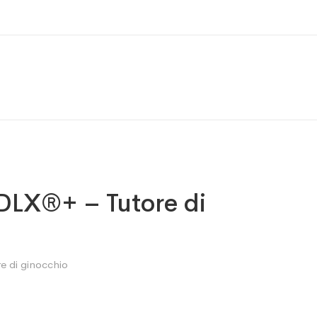
 DLX®+ – Tutore di
re di ginocchio