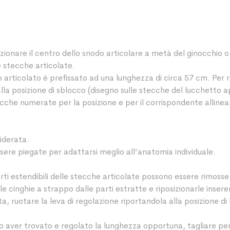
zionare il centro dello snodo articolare a metà del ginocchio o
e stecche articolate.
 articolato è prefissato ad una lunghezza di circa 57 cm. Per r
alla posizione di sblocco (disegno sulle stecche del lucchetto a
acche numerate per la posizione e per il corrispondente alline
siderata.
sere piegate per adattarsi meglio all’anatomia individuale.
arti estendibili delle stecche articolate possono essere rimos
le cinghie a strappo dalle parti estratte e riposizionarle insere
, ruotare la leva di regolazione riportandola alla posizione di
po aver trovato e regolato la lunghezza opportuna, tagliare per