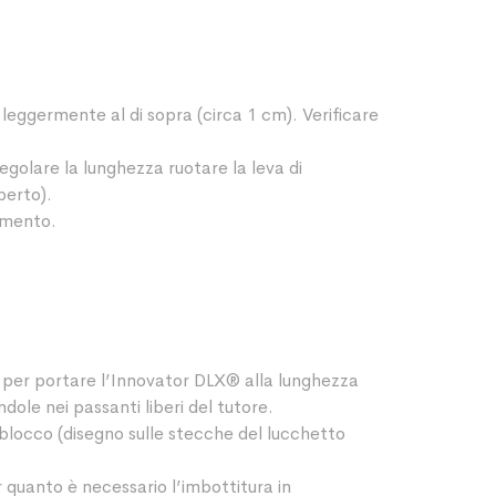
 leggermente al di sopra (circa 1 cm). Verificare
egolare la lunghezza ruotare la leva di
perto).
amento.
se per portare l’Innovator DLX® alla lunghezza
ndole nei passanti liberi del tutore.
 blocco (disegno sulle stecche del lucchetto
 quanto è necessario l’imbottitura in