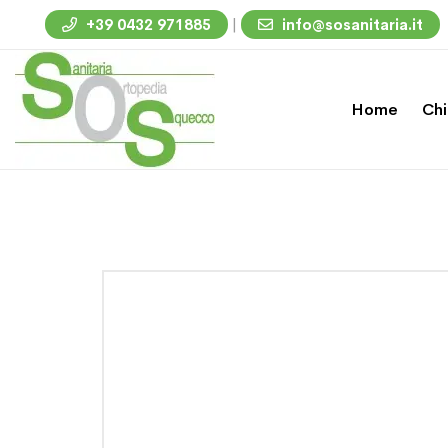
|
+39 0432 971885
info@sosanitaria.it
Home
Chi