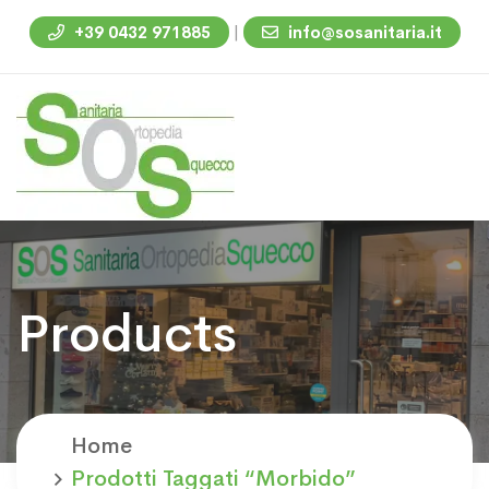
|
+39 0432 971885
info@sosanitaria.it
Products
Home
Prodotti Taggati “morbido”