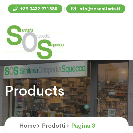
|
+39 0432 971885
info@sosanitaria.it
Products
Home
Prodotti
Pagina 3