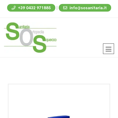
|
+39 0432 971885
info@sosanitaria.it