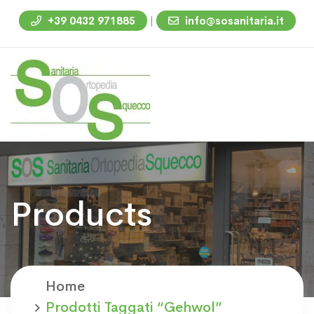
|
+39 0432 971885
info@sosanitaria.it
Products
Home
Prodotti Taggati “Gehwol”