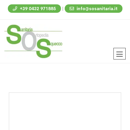
|
+39 0432 971885
info@sosanitaria.it