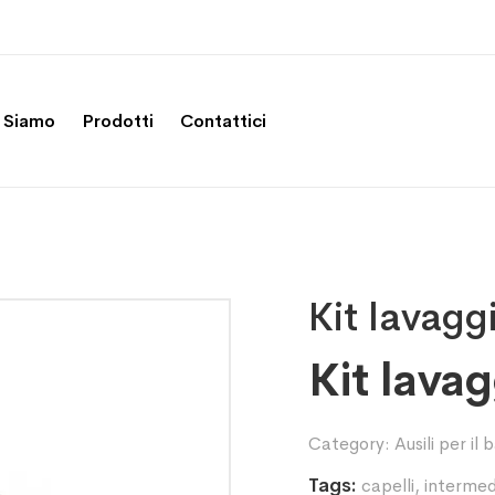
 Siamo
Prodotti
Contattici
Kit lavagg
Kit lavag
Category:
Ausili per il
Tags:
capelli
,
interme