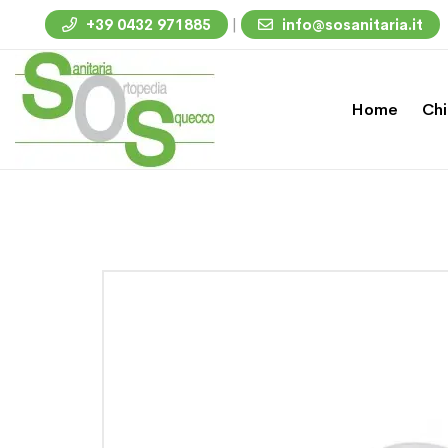
|
+39 0432 971885
info@sosanitaria.it
Home
Chi