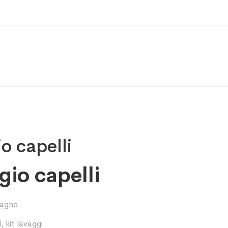
io capelli
gio capelli
 bagno
d
,
kit lavaggi