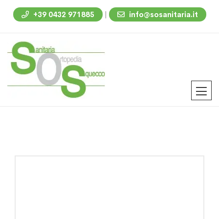
|
+39 0432 971885
info@sosanitaria.it