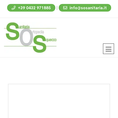
|
+39 0432 971885
info@sosanitaria.it