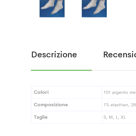
Descrizione
Recensio
Colori
101 argento me
Composizione
1% elasthan, 28
Taglie
S, M, L, XL