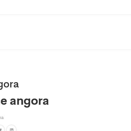
gora
e angora
na