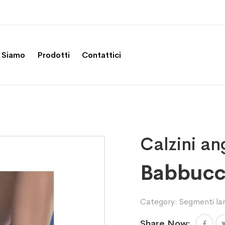
 Siamo
Prodotti
Contattici
Calzini an
Babbucc
Category:
Segmenti la
Share Now: