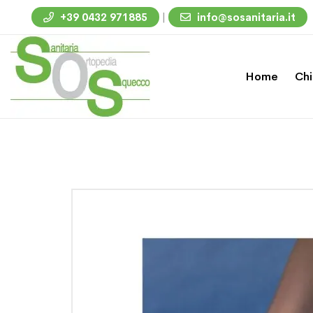
|
+39 0432 971885
info@sosanitaria.it
Home
Chi