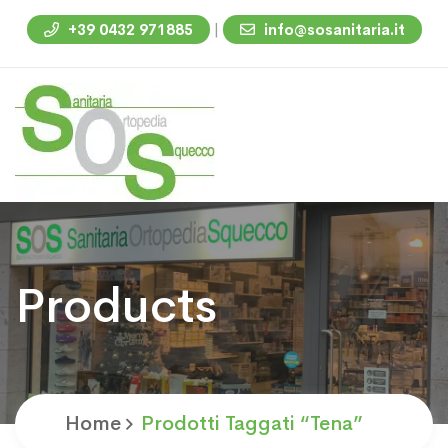
|
+39 0432 971885
info@sosanitaria.it
Products
Home
Prodotti Taggati “Tena”