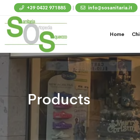
|
+39 0432 971885
info@sosanitaria.it
Home
Chi
Products