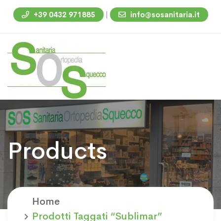
|
+39 0432 971885
info@sosanitaria.it
Products
Home
Prodotti Taggati “sublimar”