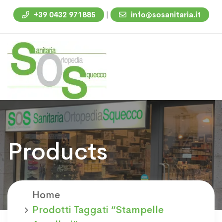
|
+39 0432 971885
info@sosanitaria.it
Products
Home
Prodotti Taggati “stampelle