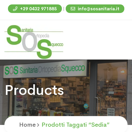
|
+39 0432 971885
info@sosanitaria.it
Products
Home
Prodotti Taggati “sedia”