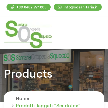
|
+39 0432 971885
info@sosanitaria.it
Products
Home
Prodotti Taggati “Scudotex”