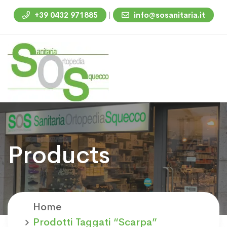
|
+39 0432 971885
info@sosanitaria.it
Products
Home
Prodotti Taggati “scarpa”