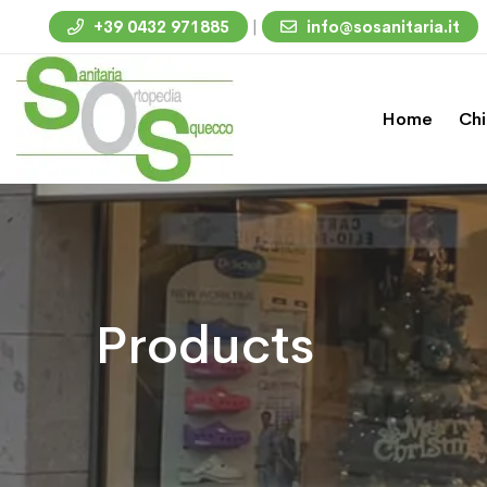
|
+39 0432 971885
info@sosanitaria.it
Home
Chi
Products