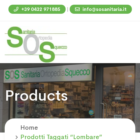
|
+39 0432 971885
info@sosanitaria.it
Products
Home
Prodotti Taggati “lombare”