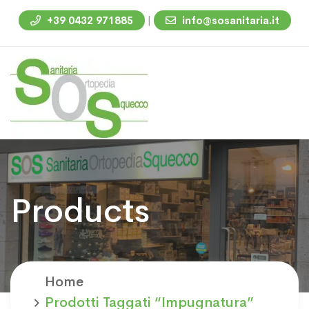
|
+39 0432 971885
info@sosanitaria.it
Products
Home
Prodotti Taggati “impugnatura”