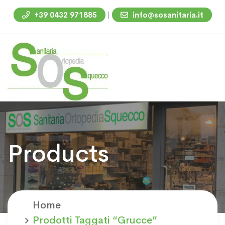
|
+39 0432 971885
info@sosanitaria.it
Products
Home
Prodotti Taggati “grucce”