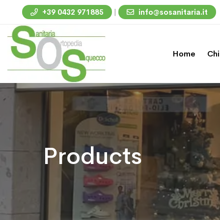
|
+39 0432 971885
info@sosanitaria.it
Home
Chi
Products