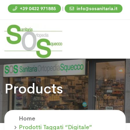
|
+39 0432 971885
info@sosanitaria.it
Products
Home
Prodotti Taggati “digitale”