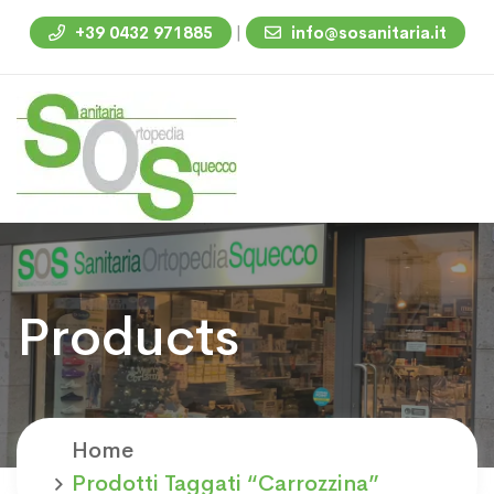
|
+39 0432 971885
info@sosanitaria.it
Products
Home
Prodotti Taggati “carrozzina”