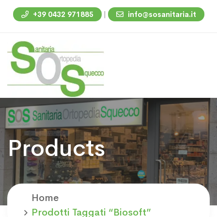
|
+39 0432 971885
info@sosanitaria.it
Products
Home
Prodotti Taggati “biosoft”