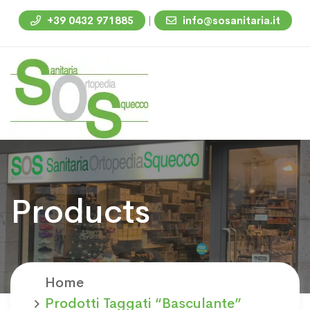
|
+39 0432 971885
info@sosanitaria.it
Products
Home
Prodotti Taggati “basculante”