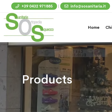
|
+39 0432 971885
info@sosanitaria.it
Home
Chi
Products