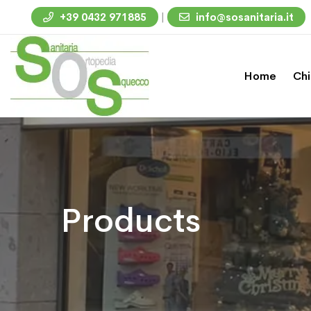
|
+39 0432 971885
info@sosanitaria.it
Home
Chi
Products