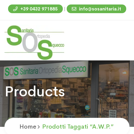
|
+39 0432 971885
info@sosanitaria.it
Products
Home
Prodotti Taggati “A.W.P.”