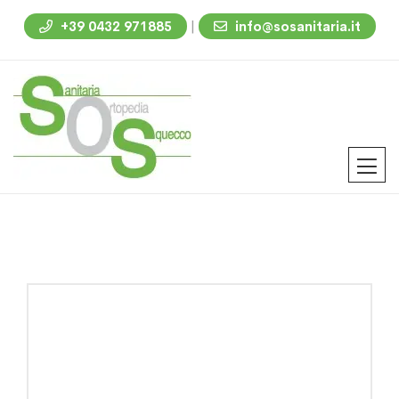
|
+39 0432 971885
info@sosanitaria.it