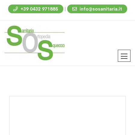
|
+39 0432 971885
info@sosanitaria.it