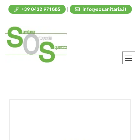
|
+39 0432 971885
info@sosanitaria.it