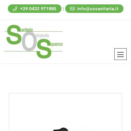
|
+39 0432 971885
info@sosanitaria.it